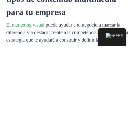
para tu empresa
El
marketing visual
puede ayudar a tu negocio a marcar la
diferencia y a destacar frente a la competencia. Se trata de una
ES
estrategia que te ayudará a construir y definir la imagen
corporativa de tu empresa y que hará que tus clientes recuerden
y distingan tu marca con más facilidad.
Las pantallas digitales son un gran aliado del marketing digital, y
CityAD Pro, también. Nuestro sistema te permitirá gestionar los
diferentes tipos de contenido multimedia en tu pantalla digital de
la forma más sencilla y eficaz. ¡
Regístrate ahora
y compruébalo
tú mismo!
anuncios para pantallas
pantallas digitales
publicidad para pantallas
tipos de contenido multimedia
vídeos publicitarios