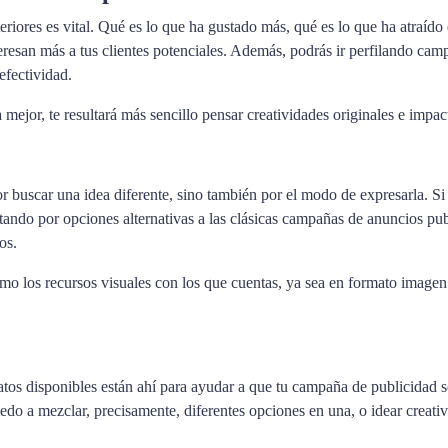
riores es vital. Qué es lo que ha gustado más, qué es lo que ha atraído
nteresan más a tus clientes potenciales. Además, podrás ir perfilando ca
efectividad.
 mejor, te resultará más sencillo pensar creatividades originales e impac
r buscar una idea diferente, sino también por el modo de expresarla. Si 
stando por opciones alternativas a las clásicas campañas de anuncios pub
ios.
ximo los recursos visuales con los que cuentas, ya sea en formato image
tos disponibles están ahí para ayudar a que tu campaña de publicidad se
iedo a mezclar, precisamente, diferentes opciones en una, o idear creati