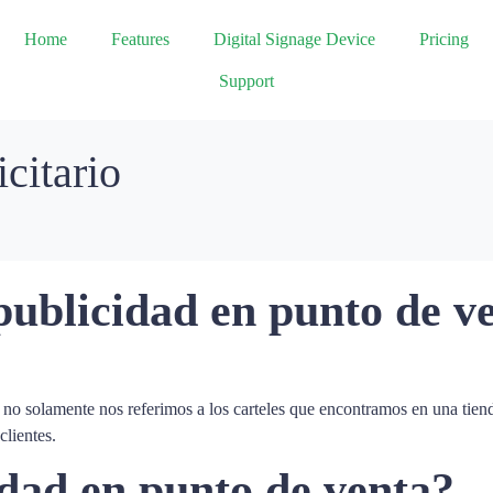
Home
Features
Digital Signage Device
Pricing
Support
citario
publicidad en punto de v
no solamente nos referimos a los carteles que encontramos en una tien
clientes.
idad en punto de venta?