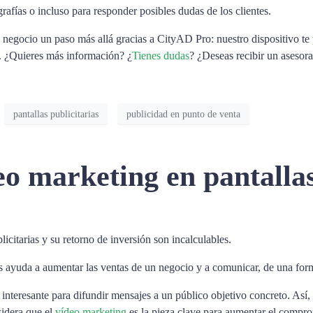
grafías o incluso para responder posibles dudas de los clientes.
 negocio un paso más allá gracias a CityAD Pro: nuestro dispositivo te p
a. ¿Quieres más información? ¿
Tienes dudas
? ¿Deseas recibir un asesor
pantallas publicitarias
publicidad en punto de venta
eo marketing en pantallas
licitarias y su retorno de inversión son incalculables.
icos ayuda a aumentar las ventas de un negocio y a comunicar, de una fo
 interesante para difundir mensajes a un público objetivo concreto. As
sidera que el
vídeo marketing
es la pieza clave para aumentar el compro