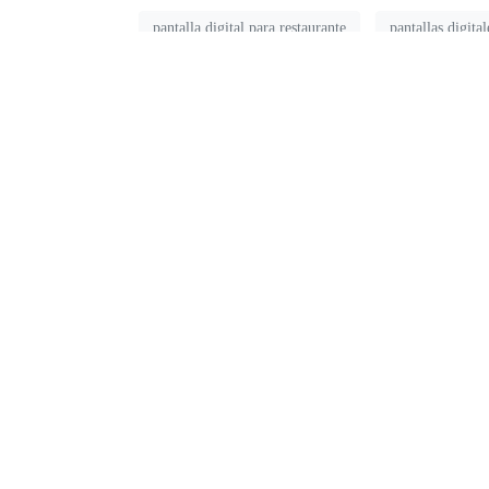
pantalla digital para restaurante
pantallas digital
Facebook
Twitter
LinkedIn
El valor añadido del marketing 
Previous
Sergi From CityAD